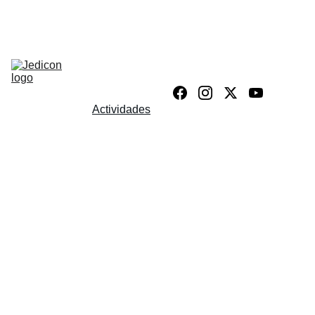
Inicio
Invitados
Venue
Galería
Store
Contacto
Actividades
Blog
Expositores
Política de 
privacidad